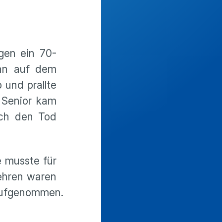
gen ein 70-
ann auf dem
 und prallte
 Senior kam
noch den Tod
e musste für
ehren waren
 aufgenommen.