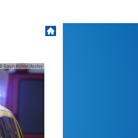
© Ralph Köhler/Archiv