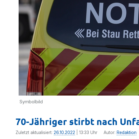
Symbolbild
70-Jähriger stirbt nach Unf
Zuletzt aktualisiert:
26.10.2022
| 13:33 Uhr
Autor:
Redaktion