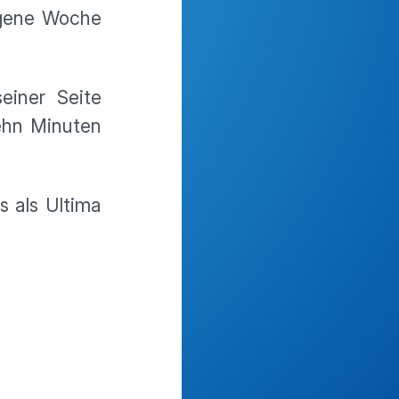
ngene Woche
einer Seite
ehn Minuten
s als Ultima