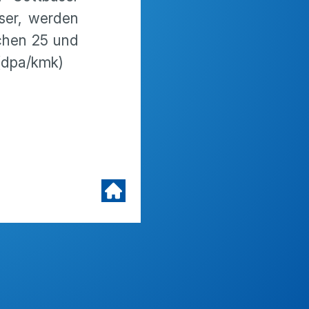
ser, werden
schen 25 und
(dpa/kmk)