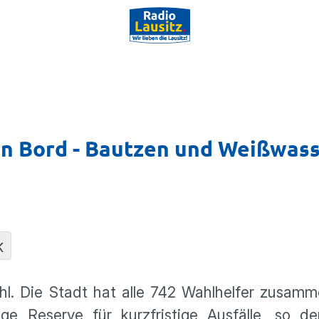
 an Bord - Bautzen und Weißwas
K
ahl. Die Stadt hat alle 742 Wahlhelfer zusam
ige Reserve für kurzfristige Ausfälle, so d