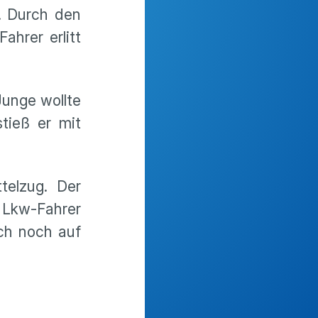
. Durch den
hrer erlitt
Junge wollte
tieß er mit
elzug. Der
r Lkw-Fahrer
och noch auf