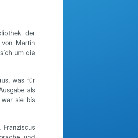
liothek der
 von Martin
 sich um die
aus, was für
Ausgabe als
 war sie bis
. Franziscus
sprache und