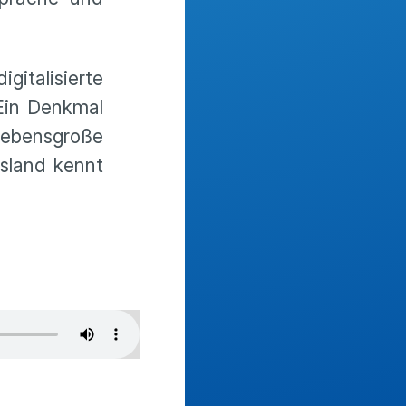
igitalisierte
Ein Denkmal
rlebensgroße
ssland kennt