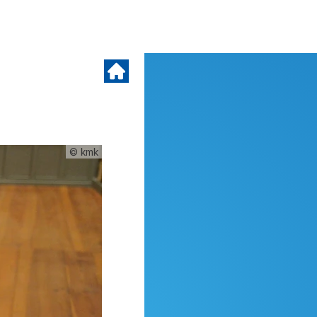
© kmk