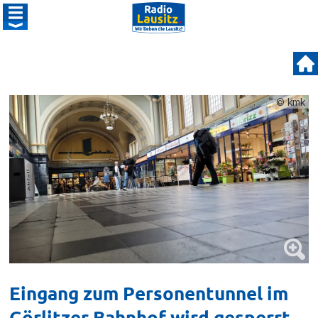
© kmk
Eingang zum Personentunnel im
Görlitzer Bahnhof wird gesperrt