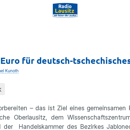
 Euro für deutsch-tschechische
ael Kunoth
K
orbereiten – das ist Ziel eines gemeinsamen 
ische Oberlausitz, dem Wissenschaftszentrum
nd der Handelskammer des Bezirkes Jablonec