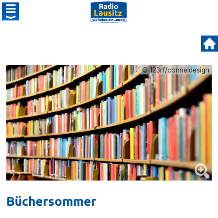
© 123rf/conneldesign
Büchersommer