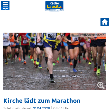
© 123rf/ffedericofoto
Kirche lädt zum Marathon
Zuletzt aktualisiert:
21.04.2026
| 06:04 Uhr