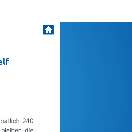
elf
natlich 240
bleiben die