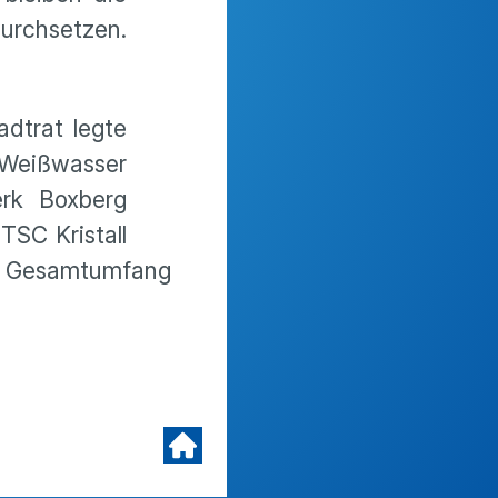
urchsetzen.
adtrat legte
 Weißwasser
erk Boxberg
SC Kristall
im Gesamtumfang