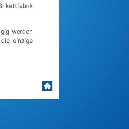
ikettfabrik
ngig werden
die einzige