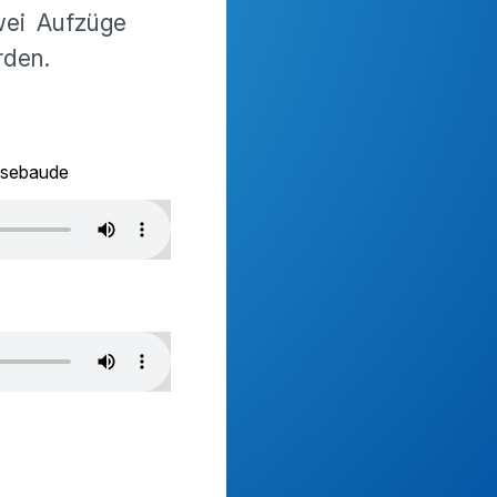
wei Aufzüge
rden.
ssebaude