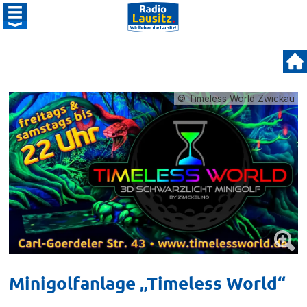
© Timeless World Zwickau
Minigolfanlage „Timeless World“