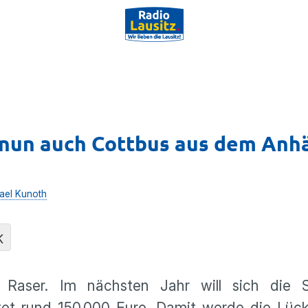
l nun auch Cottbus aus dem Anh
ael Kunoth
K
Raser. Im nächsten Jahr will sich die S
stet rund 150.000 Euro. Damit werde die Lüc