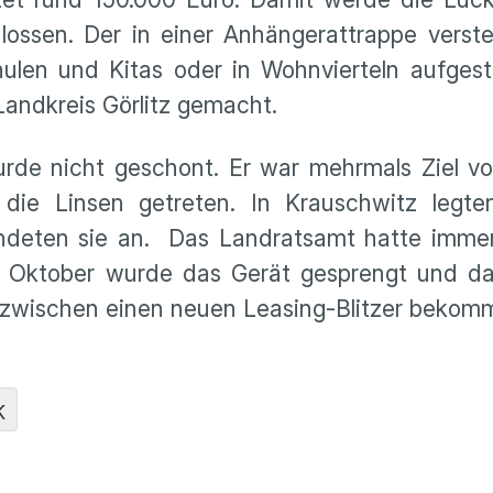
ossen. Der in einer Anhängerattrappe verste
hulen und Kitas oder in Wohnvierteln aufgest
Landkreis Görlitz gemacht.
wurde nicht geschont. Er war mehrmals Ziel v
ie Linsen getreten. In Krauschwitz legte
ndeten sie an. Das Landratsamt hatte immer
m Oktober wurde das Gerät gesprengt und d
nzwischen einen neuen Leasing-Blitzer bekom
K