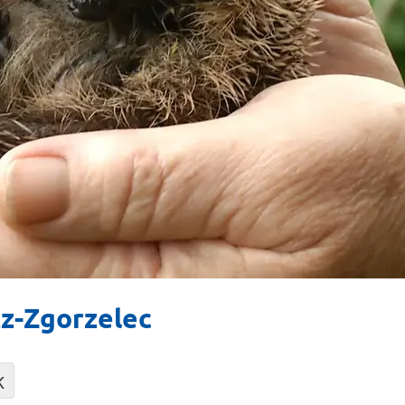
tz-Zgorzelec
K