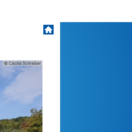
© Cäcilia Schreiber