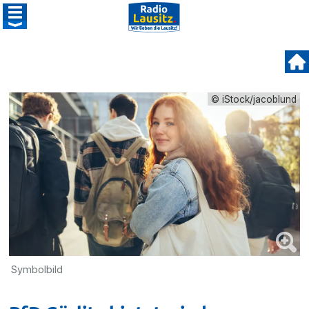
© iStock/jacoblund
Symbolbild