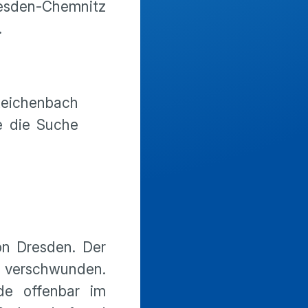
resden-Chemnitz
.
eichenbach
e die Suche
on Dresden. Der
verschwunden.
de offenbar im