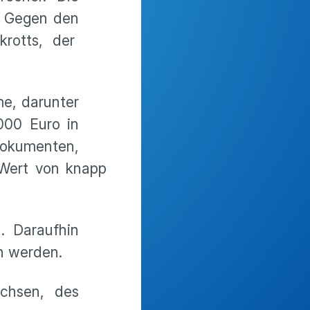
. Gegen den
krotts, der
me, darunter
000 Euro in
okumenten,
 Wert von knapp
. Daraufhin
n werden.
achsen, des