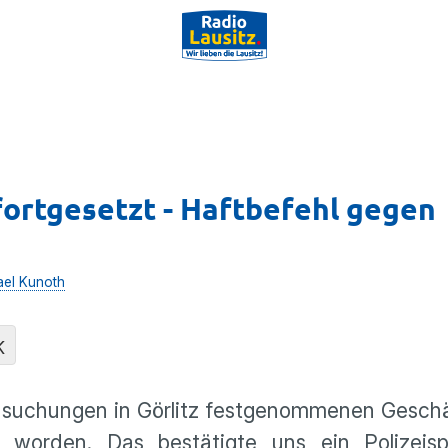
fortgesetzt - Haftbefehl gegen
ael Kunoth
K
suchungen in Görlitz festgenommenen Geschä
 worden. Das bestätigte uns ein Polizeisp