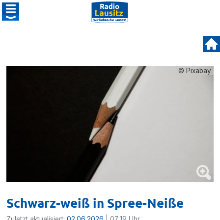
© Pixabay
Schwarz-weiß in Spree-Neiße
Zuletzt aktualisiert:
02.06.2026
| 07:19 Uhr