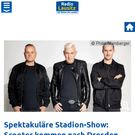
© Philip Nürnberger
Spektakuläre Stadion-Show:
Scooter kommen nach Dresden