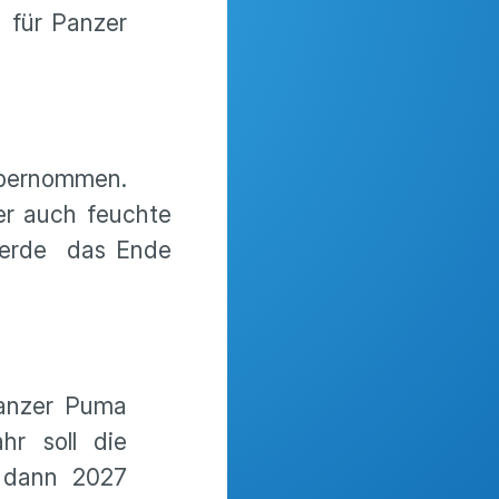
 für Panzer
übernommen.
r auch feuchte
 werde das Ende
panzer Puma
r soll die
h dann 2027