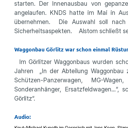
starten. Der Innenausbau von gepanzer
angelaufen. KNDS hatte im Mai in Auss
übernehmen. Die Auswahl soll nach
Sicherheitsaspekten. Alstom schließt sei
Waggonbau Görlitz war schon einmal Rüstu
Im Görlitzer Waggonbaus wurden schon
Jahren „In der Abteilung Waggonbau z
Schützen-Panzerwagen, MG-Wagen, 
Sonderanhänger, Ersatzfeldwagen...“,
Görlitz“.
Audio:
Knut-Michael Kunoth im Gespräch mit Jens Koep, Stando