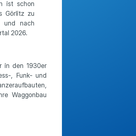
n ist schon
 Görlitz zu
n und nach
rtal 2026.
r in den 1930er
ess-, Funk- und
zeraufbauten,
Jahre Waggonbau