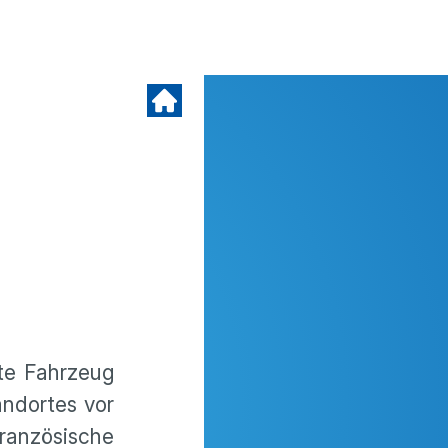
zte Fahrzeug
andortes vor
ranzösische