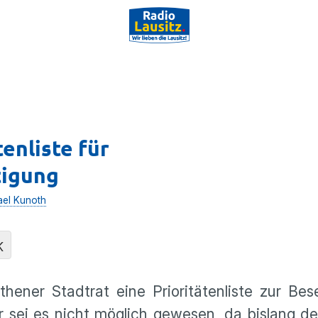
enliste für
tigung
ael Kunoth
K
thener Stadtrat eine Prioritätenliste zur Bes
sei es nicht möglich gewesen, da bislang de