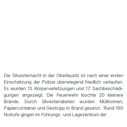
Die Silves­ter­nacht in der Oberlau­sitz ist nach einer ersten
Einschät­zung der Polizei überwie­gend fried­lich verlaufen.
Es wurden 13 Körper­ver­let­zungen und 17 Sachbe­schä­di­
gungen angezeigt. Die Feuer­wehr löschte 20 kleinere
Brände. Durch Silves­ter­ra­keten wurden Mülltonnen,
Papier­con­tainer und Gestrüpp in Brand gesetzt. Rund 160
Notrufe gingen im Führungs- und Lagezen­trum der