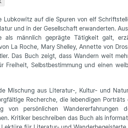
K
 Lubkowitz auf die Spuren von elf Schriftstel
 Natur und in der Gesellschaft erwanderten. A
als männlich geprägte Tätigkeit galt, erzä
von La Roche, Mary Shelley, Annette von Dros
ler. Das Buch zeigt, dass Wandern weit mehr
r Freiheit, Selbstbestimmung und einen weib
nde Mischung aus Literatur-, Kultur- und Natu
fältige Recherche, die lebendigen Porträts 
ng von persönlichen Wandererfahrungen d
men. Kritiker beschreiben das Buch als informat
Lektüre für Literatur- und Wanderbegeisterte