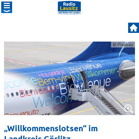
© Pixabay
„Willkommenslotsen“ im
Landkreis Görlitz