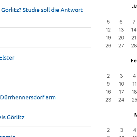
J
Görlitz? Studie soll die Antwort
5
6
7
12
13
14
19
20
21
26
27
28
Elster
Fe
2
3
4
9
10
11
16
17
18
 Dürrhennersdorf
arm
23
24
2
eis
Görlitz
2
3
4
epreis