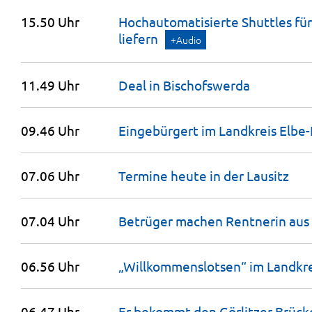
15.50 Uhr
Hochautomatisierte Shuttles für 
liefern
+Audio
11.49 Uhr
Deal in
Bischofswerda
09.46 Uhr
Eingebürgert im Landkreis
Elbe-
07.06 Uhr
Termine heute in der
Lausitz
07.04 Uhr
Betrüger machen Rentnerin aus
06.56 Uhr
„Willkommenslotsen“ im Landkr
06.47 Uhr
Er bekommt den Görlitzer
Brück