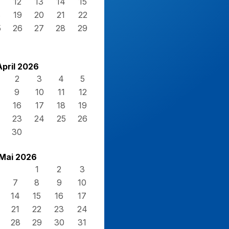
12
13
14
15
8
19
20
21
22
5
26
27
28
29
April 2026
2
3
4
5
9
10
11
12
16
17
18
19
23
24
25
26
30
Mai 2026
1
2
3
7
8
9
10
14
15
16
17
21
22
23
24
28
29
30
31