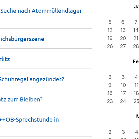
J
r Suche nach Atommüllendlager
5
6
7
12
13
14
ichsbürgerszene
19
20
21
26
27
28
litz
Fe
2
3
4
 Schuhregal
angezündet?
9
10
11
16
17
18
latz zum
Bleiben?
23
24
2
+++OB-Sprechstunde in
2
3
4