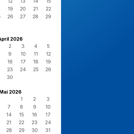
12
13
14
15
8
19
20
21
22
5
26
27
28
29
April 2026
2
3
4
5
9
10
11
12
16
17
18
19
23
24
25
26
30
Mai 2026
1
2
3
7
8
9
10
14
15
16
17
21
22
23
24
28
29
30
31