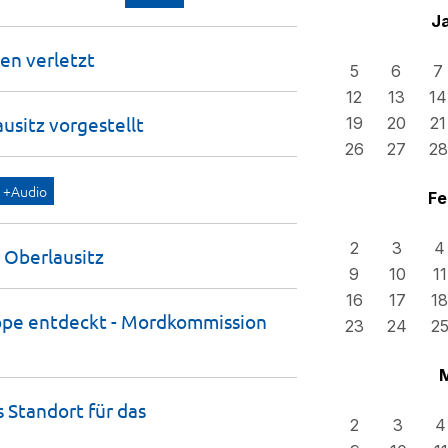
J
len
verletzt
5
6
7
12
13
14
ausitz
vorgestellt
19
20
21
26
27
28
+Audio
Fe
2
3
4
r
Oberlausitz
9
10
11
16
17
18
appe entdeckt - Mordkommission
23
24
2
s Standort für das
2
3
4