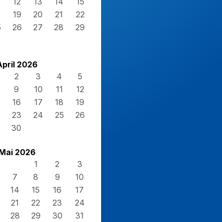
12
13
14
15
8
19
20
21
22
5
26
27
28
29
April 2026
2
3
4
5
9
10
11
12
16
17
18
19
23
24
25
26
30
Mai 2026
1
2
3
7
8
9
10
14
15
16
17
21
22
23
24
28
29
30
31