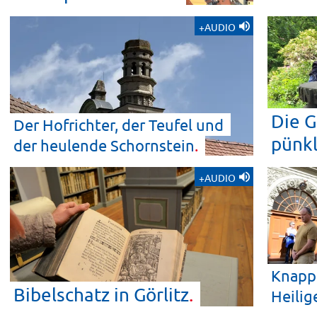
+AUDIO
Die G
Der Hofrichter, der Teufel und
pünkl
der heulende
Schornstein
+AUDIO
Knapp 
Bibelschatz in
Görlitz
Heilig