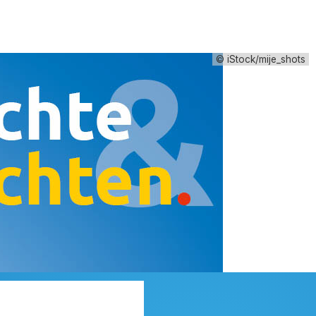
© iStock/mije_shots