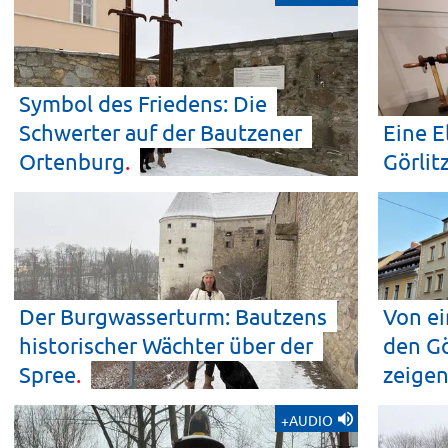
Symbol des Friedens: Die
Schwerter auf der Bautzener
Eine E
Ortenburg
Görlit
Der Burgwasserturm: Bautzens
Von ei
historischer Wächter über der
den Gö
Spree
zeige
+AUDIO