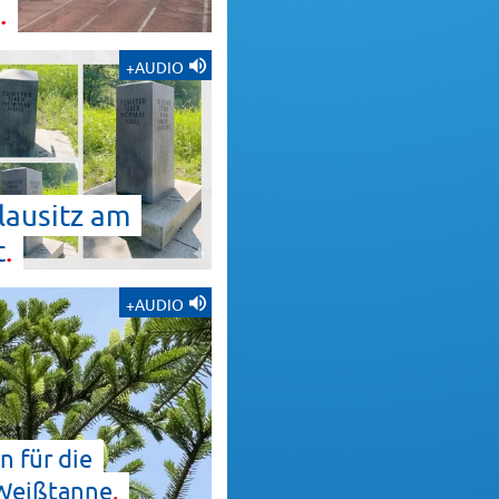
+AUDIO
lausitz am
t
+AUDIO
n für die
Weißtanne