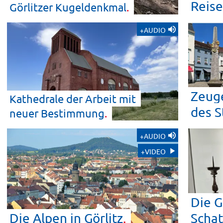
Reise
Görlitzer
Kugeldenkmal
+AUDIO
Zeuge
Kathedrale der Arbeit mit
des
S
neuer
Bestimmung
+AUDIO
+VIDEO
Die G
Die Alpen in
Görlitz
Scha