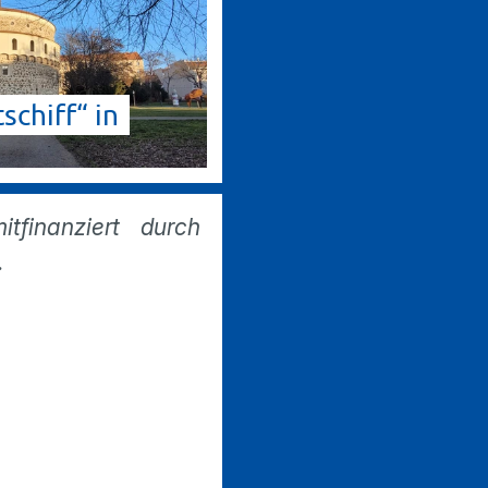
schiff“ in
finanziert durch
.