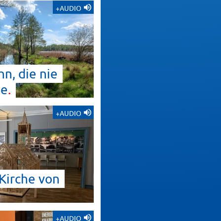
+AUDIO
n, die nie
de
+AUDIO
Kirche von
+AUDIO