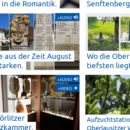
 in die
Romantik
Senftenberg
+AUDIO
 aus der Zeit August
Wo die Ober
tarken
tiefsten
lieg
+AUDIO
+VIDEO
örlitzer
Aufzuchtstatio
tzkammer
Oberlausitzer