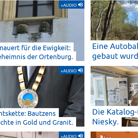
+AUDIO
Eine Autobah
auert für die Ewigkeit:
gebaut
wur
eheimnis der
Ortenburg
+AUDIO
Die Katalog-
tskette: Bautzens
Niesky
chte in Gold und
Granit
+AUDIO