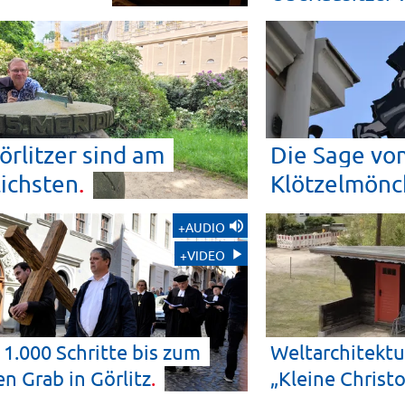
örlitzer sind am
Die Sage vom
ichsten
Klötzelmönc
+AUDIO
+VIDEO
1.000 Schritte bis zum
Weltarchitektu
en Grab in
Görlitz
„Kleine
Christ