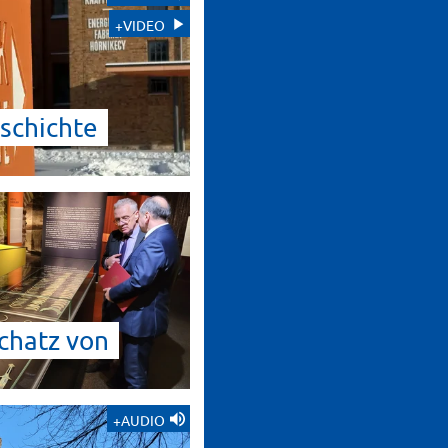
+VIDEO
schichte
chatz von
+AUDIO