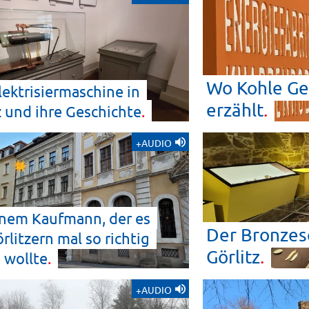
Wo Kohle Ge
lektrisiermaschine in
erzählt
z und ihre
Geschichte
+AUDIO
nem Kaufmann, der es
Der Bronzes
rlitzern mal so richtig
Görlitz
n
wollte
+AUDIO