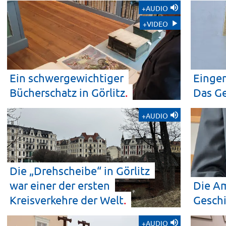
+AUDIO
+VIDEO
Ein schwergewichtiger
Eingem
Bücherschatz in
Görlitz
Das G
+AUDIO
Die „Drehscheibe“ in Görlitz
war einer der ersten
Die Am
Kreisverkehre der
Welt
Geschi
+AUDIO