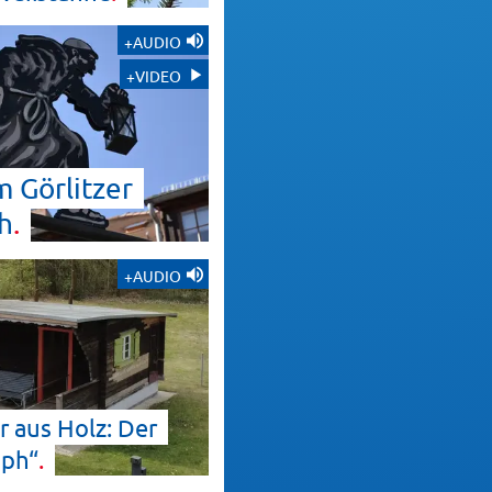
+AUDIO
+VIDEO
 Görlitzer
h
+AUDIO
r aus Holz: Der
oph“