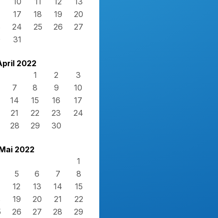
10
11
12
13
17
18
19
20
3
24
25
26
27
0
31
April 2022
1
2
3
7
8
9
10
14
15
16
17
21
22
23
24
28
29
30
Mai 2022
1
5
6
7
8
12
13
14
15
8
19
20
21
22
5
26
27
28
29