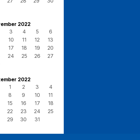
27
28
29
30
ember 2022
3
4
5
6
10
11
12
13
17
18
19
20
3
24
25
26
27
0
ember 2022
1
2
3
4
8
9
10
11
15
16
17
18
22
23
24
25
29
30
31