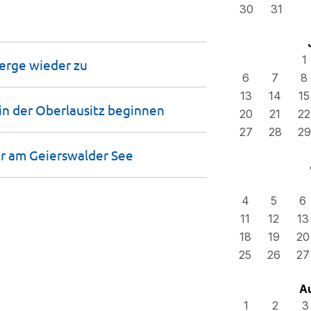
30
31
1
Berge wieder
zu
6
7
8
13
14
15
n der Oberlausitz
beginnen
20
21
22
27
28
29
er am Geierswalder
See
4
5
6
11
12
13
18
19
20
25
26
27
A
1
2
3