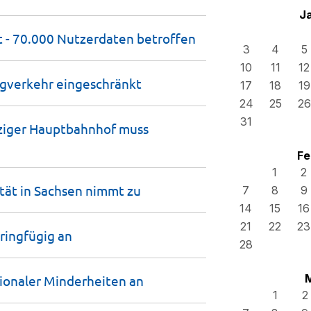
J
t - 70.000 Nutzerdaten
betroffen
3
4
5
10
11
12
Zugverkehr
eingeschränkt
17
18
19
24
25
26
31
pziger Hauptbahnhof muss
Fe
1
2
tät in Sachsen nimmt
zu
7
8
9
14
15
16
21
22
23
ringfügig
an
28
tionaler Minderheiten
an
1
2