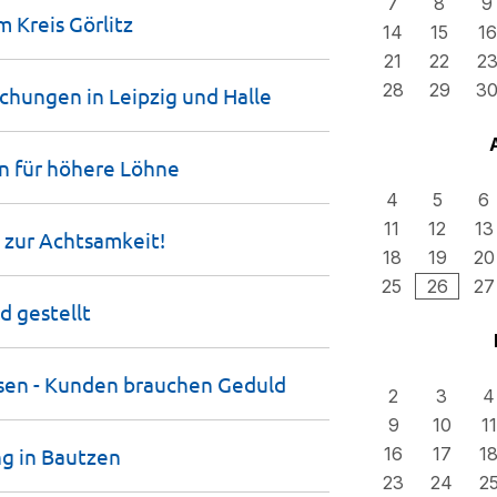
7
8
9
im Kreis
Görlitz
14
15
16
21
22
2
28
29
3
uchungen in Leipzig und
Halle
n für höhere
Löhne
4
5
6
11
12
13
n zur
Achtsamkeit!
18
19
20
25
26
27
gd
gestellt
hsen - Kunden brauchen
Geduld
2
3
4
9
10
11
ng in
Bautzen
16
17
1
23
24
2