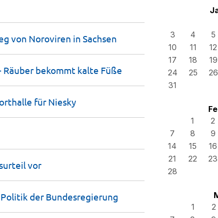
J
3
4
5
eg von Noroviren in
Sachsen
10
11
12
17
18
19
 - Räuber bekommt kalte
Füße
24
25
26
31
orthalle für
Niesky
Fe
1
2
7
8
9
14
15
16
21
22
23
surteil
vor
28
Politik der
Bundesregierung
1
2