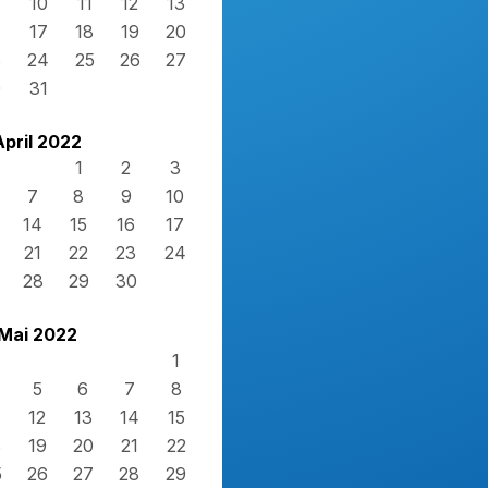
10
11
12
13
17
18
19
20
3
24
25
26
27
0
31
April 2022
1
2
3
7
8
9
10
14
15
16
17
21
22
23
24
28
29
30
Mai 2022
1
5
6
7
8
12
13
14
15
8
19
20
21
22
5
26
27
28
29