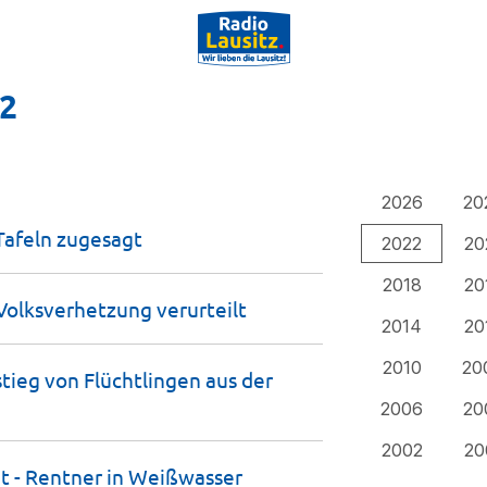
22
2026
20
Tafeln
zugesagt
2022
20
2018
20
 Volksverhetzung
verurteilt
2014
20
2010
20
ieg von Flüchtlingen aus der
2006
20
2002
20
t - Rentner in Weißwasser