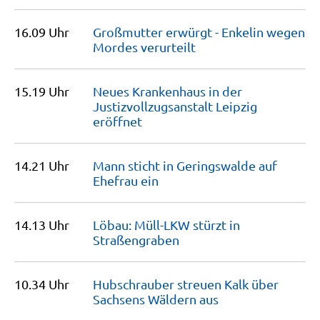
16.09 Uhr
Großmutter erwürgt - Enkelin wegen
Mordes
verurteilt
15.19 Uhr
Neues Krankenhaus in der
Justizvollzugsanstalt Leipzig
eröffnet
14.21 Uhr
Mann sticht in Geringswalde auf
Ehefrau
ein
14.13 Uhr
Löbau: Müll-LKW stürzt in
Straßengraben
10.34 Uhr
Hubschrauber streuen Kalk über
Sachsens Wäldern
aus