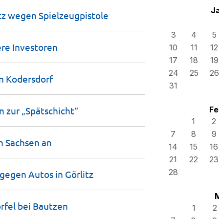
J
itz wegen
Spielzeugpistole
3
4
5
ere
Investoren
10
11
12
17
18
19
24
25
26
in
Kodersdorf
31
n zur
„Spätschicht“
Fe
1
2
7
8
9
in Sachsen
an
14
15
16
21
22
23
28
 gegen Autos in
Görlitz
rfel bei
Bautzen
1
2