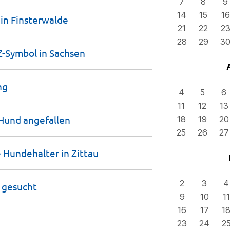
7
8
9
14
15
16
 in
Finsterwalde
21
22
2
28
29
3
Z-Symbol in
Sachsen
ng
4
5
6
11
12
13
 Hund
angefallen
18
19
20
25
26
27
e Hundehalter in
Zittau
2
3
4
z
gesucht
9
10
11
16
17
1
23
24
2