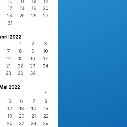
10
11
12
13
17
18
19
20
3
24
25
26
27
0
31
April 2022
1
2
3
7
8
9
10
14
15
16
17
21
22
23
24
28
29
30
Mai 2022
1
5
6
7
8
12
13
14
15
8
19
20
21
22
5
26
27
28
29