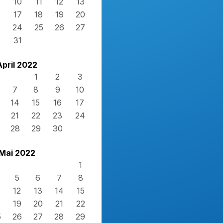
10
11
12
13
17
18
19
20
3
24
25
26
27
0
31
April 2022
1
2
3
7
8
9
10
14
15
16
17
21
22
23
24
28
29
30
Mai 2022
1
5
6
7
8
12
13
14
15
8
19
20
21
22
5
26
27
28
29