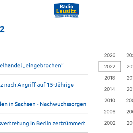
22
2026
20
zelhandel
„eingebrochen“
2022
20
2018
20
z nach Angriff auf
15-Jährige
2014
20
2010
20
en in Sachsen -
Nachwuchssorgen
2006
20
vertretung in Berlin
zertrümmert
2002
20