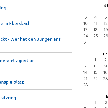
J
ring
3
4
5
he in
Ebersbach
10
11
12
17
18
19
24
25
26
ückt - Wer hat den Jungen ans
31
Fe
nderamt agiert an
1
2
7
8
9
14
15
16
21
22
23
enspielplatz
28
sitzring
1
2