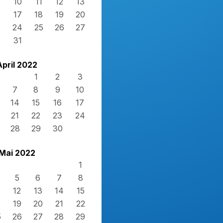
10
11
12
13
17
18
19
20
3
24
25
26
27
0
31
April 2022
1
2
3
7
8
9
10
14
15
16
17
21
22
23
24
28
29
30
Mai 2022
1
5
6
7
8
12
13
14
15
8
19
20
21
22
5
26
27
28
29