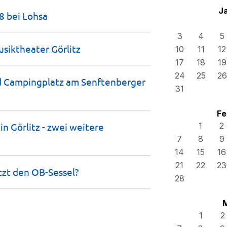
J
08 bei
Lohsa
3
4
5
Musiktheater
Görlitz
10
11
12
17
18
19
24
25
26
nd Campingplatz am Senftenberger
31
Fe
n Görlitz - zwei weitere
1
2
7
8
9
14
15
16
21
22
23
tzt den
OB-Sessel?
28
1
2