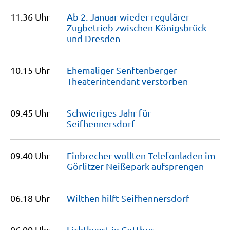
11.36 Uhr
Ab 2. Januar wieder regulärer
Zugbetrieb zwischen Königsbrück
und
Dresden
10.15 Uhr
Ehemaliger Senftenberger
Theaterintendant
verstorben
09.45 Uhr
Schwieriges Jahr für
Seifhennersdorf
09.40 Uhr
Einbrecher wollten Telefonladen im
Görlitzer Neißepark
aufsprengen
06.18 Uhr
Wilthen hilft
Seifhennersdorf
06.00 Uhr
Lichtkunst in
Cottbus