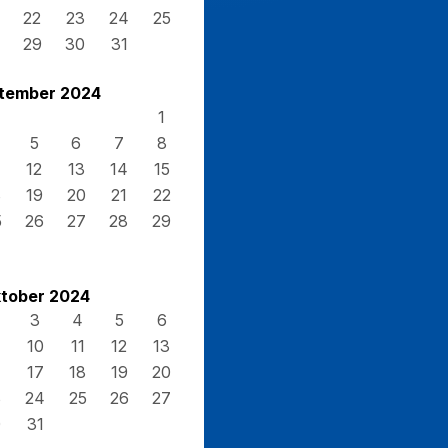
22
23
24
25
29
30
31
tember 2024
1
5
6
7
8
12
13
14
15
8
19
20
21
22
5
26
27
28
29
tober 2024
3
4
5
6
10
11
12
13
17
18
19
20
3
24
25
26
27
0
31