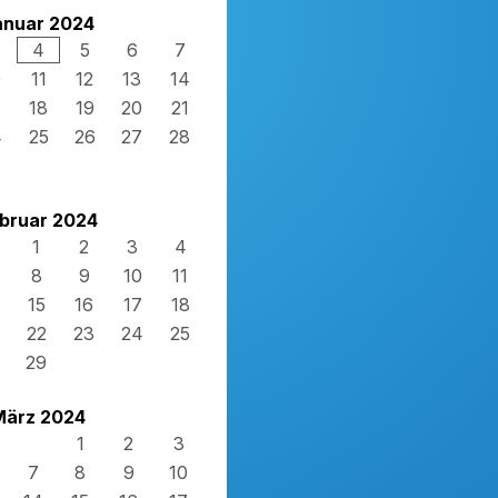
anuar 2024
4
5
6
7
0
11
12
13
14
7
18
19
20
21
4
25
26
27
28
1
bruar 2024
1
2
3
4
8
9
10
11
15
16
17
18
22
23
24
25
29
März 2024
1
2
3
7
8
9
10