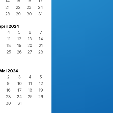
14
15
16
17
21
22
23
24
28
29
30
31
April 2024
4
5
6
7
0
11
12
13
14
7
18
19
20
21
4
25
26
27
28
Mai 2024
2
3
4
5
9
10
11
12
16
17
18
19
23
24
25
26
30
31