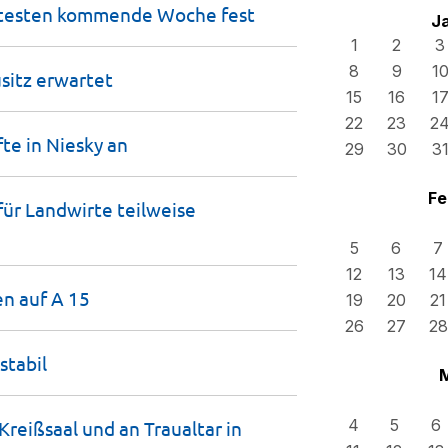
rotesten kommende Woche
fest
J
1
2
3
8
9
1
usitz
erwartet
15
16
1
22
23
2
te in Niesky
an
29
30
3
Fe
ür Landwirte teilweise
5
6
7
12
13
14
en auf A
15
19
20
21
26
27
28
stabil
4
5
6
Kreißsaal und an Traualtar in