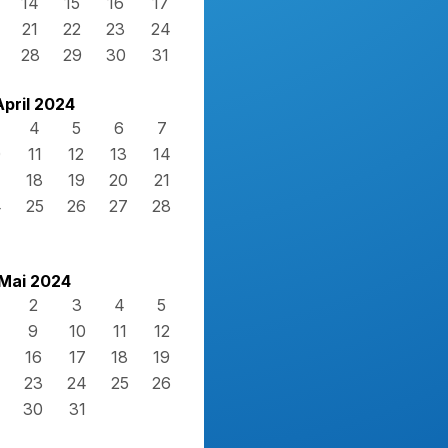
14
15
16
17
21
22
23
24
28
29
30
31
April 2024
4
5
6
7
0
11
12
13
14
7
18
19
20
21
4
25
26
27
28
Mai 2024
2
3
4
5
9
10
11
12
16
17
18
19
23
24
25
26
30
31