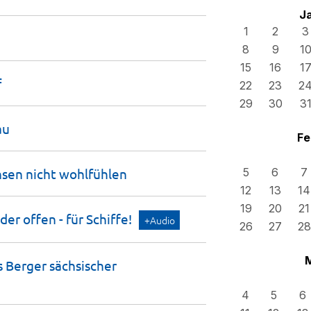
J
1
2
3
8
9
1
15
16
1
f
22
23
2
29
30
3
au
Fe
hsen nicht
wohlfühlen
5
6
7
12
13
14
19
20
21
er offen - für
Schiffe!
+Audio
26
27
28
 Berger sächsischer
4
5
6