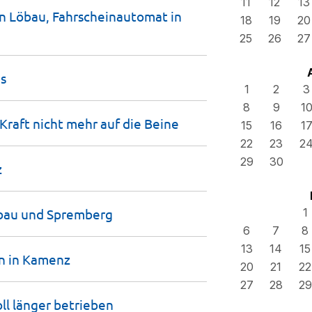
11
12
13
n Löbau, Fahrscheinautomat in
18
19
20
25
26
27
s
1
2
3
8
9
1
Kraft nicht mehr auf die
Beine
15
16
1
22
23
2
29
30
z
bau und
Spremberg
1
6
7
8
13
14
15
n in
Kamenz
20
21
22
27
28
29
ll länger betrieben