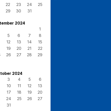
22
23
24
25
29
30
31
tember 2024
1
5
6
7
8
12
13
14
15
8
19
20
21
22
5
26
27
28
29
tober 2024
3
4
5
6
10
11
12
13
17
18
19
20
3
24
25
26
27
0
31