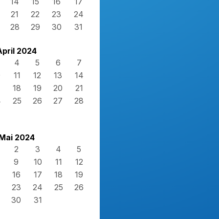
14
15
16
17
21
22
23
24
28
29
30
31
April 2024
4
5
6
7
0
11
12
13
14
7
18
19
20
21
4
25
26
27
28
Mai 2024
2
3
4
5
9
10
11
12
16
17
18
19
23
24
25
26
30
31