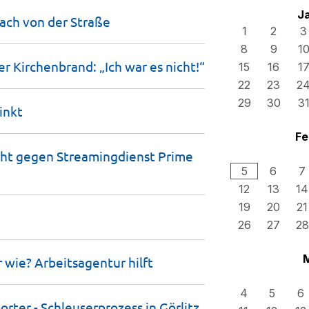
J
ach von der
Straße
1
2
3
8
9
1
r Kirchenbrand: „Ich war es
nicht!“
15
16
1
22
23
2
29
30
3
inkt
Fe
eht gegen Streamingdienst Prime
5
6
7
12
13
14
19
20
21
26
27
28
r wie? Arbeitsagentur
hilft
4
5
6
orter - Schleuserprozess in
Görlitz