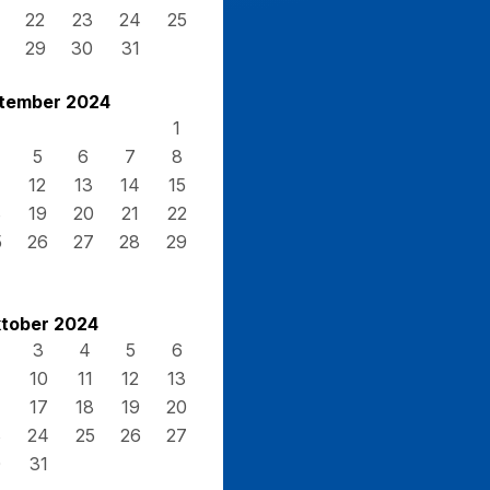
22
23
24
25
29
30
31
tember 2024
1
5
6
7
8
12
13
14
15
8
19
20
21
22
5
26
27
28
29
tober 2024
3
4
5
6
10
11
12
13
17
18
19
20
3
24
25
26
27
0
31