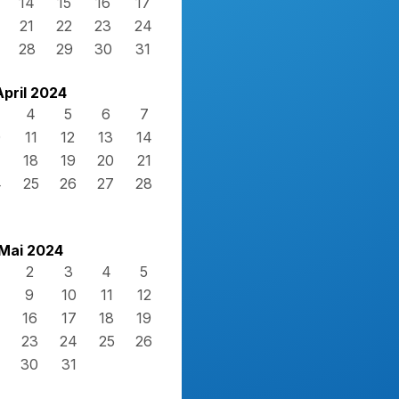
14
15
16
17
21
22
23
24
28
29
30
31
April 2024
4
5
6
7
0
11
12
13
14
7
18
19
20
21
4
25
26
27
28
Mai 2024
2
3
4
5
9
10
11
12
16
17
18
19
23
24
25
26
30
31