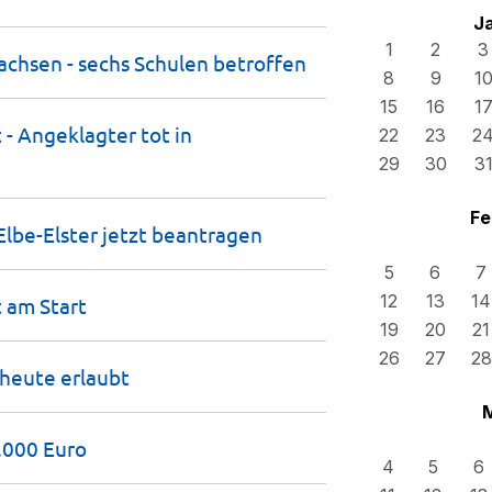
J
1
2
3
chsen - sechs Schulen
betroffen
8
9
1
15
16
1
 - Angeklagter tot in
22
23
2
29
30
3
Fe
Elbe-Elster jetzt
beantragen
5
6
7
12
13
14
t am
Start
19
20
21
26
27
28
 heute
erlaubt
4.000
Euro
4
5
6