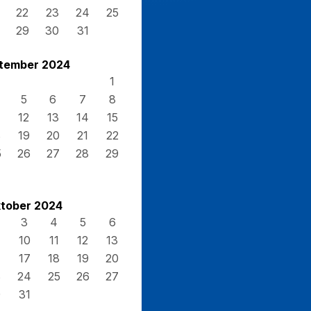
22
23
24
25
29
30
31
tember 2024
1
5
6
7
8
12
13
14
15
8
19
20
21
22
5
26
27
28
29
tober 2024
3
4
5
6
10
11
12
13
17
18
19
20
3
24
25
26
27
0
31