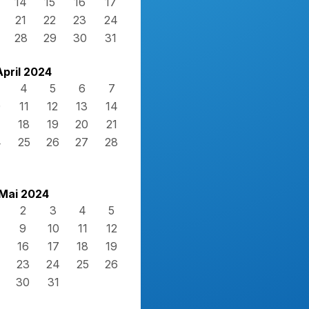
14
15
16
17
21
22
23
24
28
29
30
31
April 2024
4
5
6
7
0
11
12
13
14
7
18
19
20
21
4
25
26
27
28
Mai 2024
2
3
4
5
9
10
11
12
16
17
18
19
23
24
25
26
30
31