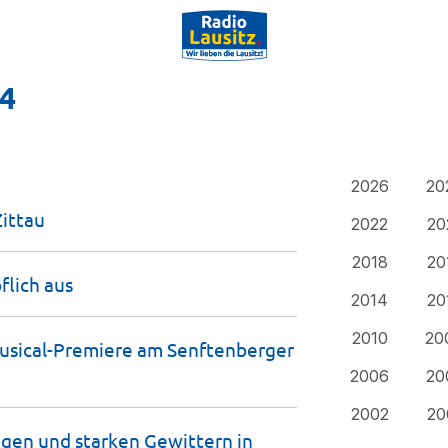
24
2026
20
Zittau
2022
20
2018
20
pflich
aus
2014
20
2010
20
Musical-Premiere am Senftenberger
2006
20
2002
20
gen und starken Gewittern in