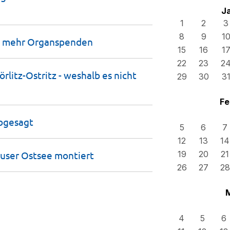
J
1
2
3
8
9
1
t mehr
Organspenden
15
16
1
22
23
2
itz-Ostritz - weshalb es nicht
29
30
3
Fe
bgesagt
5
6
7
12
13
14
buser Ostsee
montiert
19
20
21
26
27
28
4
5
6