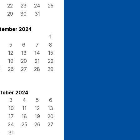
22
23
24
25
29
30
31
tember 2024
1
5
6
7
8
12
13
14
15
8
19
20
21
22
5
26
27
28
29
tober 2024
3
4
5
6
10
11
12
13
17
18
19
20
3
24
25
26
27
0
31