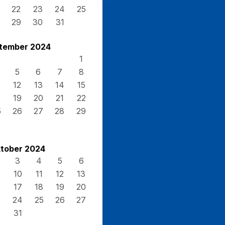
22
23
24
25
29
30
31
tember 2024
1
5
6
7
8
12
13
14
15
8
19
20
21
22
5
26
27
28
29
tober 2024
3
4
5
6
10
11
12
13
17
18
19
20
3
24
25
26
27
0
31