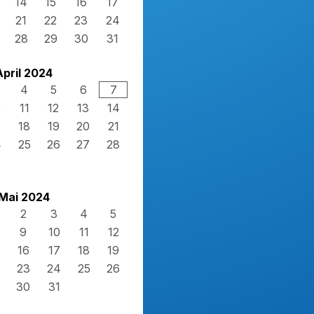
14
15
16
17
21
22
23
24
28
29
30
31
April 2024
4
5
6
7
0
11
12
13
14
7
18
19
20
21
4
25
26
27
28
Mai 2024
2
3
4
5
9
10
11
12
16
17
18
19
23
24
25
26
30
31