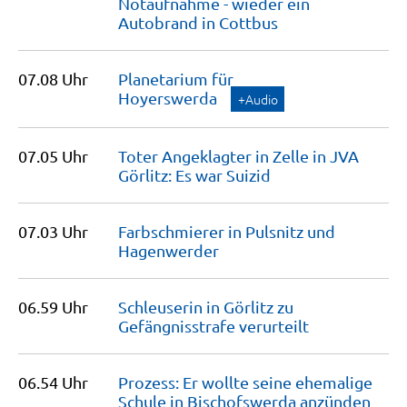
Notaufnahme - wieder ein
Autobrand in
Cottbus
07.08 Uhr
Planetarium für
Hoyerswerda
+Audio
07.05 Uhr
Toter Angeklagter in Zelle in JVA
Görlitz: Es war
Suizid
07.03 Uhr
Farbschmierer in Pulsnitz und
Hagenwerder
06.59 Uhr
Schleuserin in Görlitz zu
Gefängnisstrafe
verurteilt
06.54 Uhr
Prozess: Er wollte seine ehemalige
Schule in Bischofswerda
anzünden