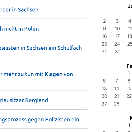
J
rber in
Sachsen
2
3
4
h nicht in
Polen
9
10
11
16
17
1
23
24
2
iasten in Sachsen ein Schulfach
30
31
Fe
r mehr zu tun mit Klagen von
1
6
7
8
13
14
15
20
21
22
rlausitzer
Bergland
27
28
ngsprozess gegen Polizisten
ein
1