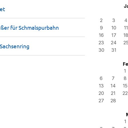
J
et
2
3
4
ußer für
Schmalspurbahn
9
10
11
16
17
1
23
24
2
Sachsenring
30
31
Fe
1
6
7
8
13
14
15
20
21
22
27
28
1