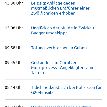
13.30 Uhr
Leipzig: Anklage gegen
mutmaßlichen Entführer einer
Zwölfjährigen
erhoben
13.08 Uhr
Unglück an der Mulde in Zwickau -
Bagger
umgekippt
09.58 Uhr
Tötungsverbrechen in
Guben
09.45 Uhr
Geständnis im Görlitzer
Mordprozess - Angeklagter räumt
Tat
ein
08.14 Uhr
Tillich bedankt sich bei Polizisten für
G20-Einsatz
07.33 Uhr
Hochwasserschaden in Bautzen-