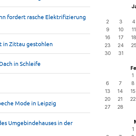
J
n fordert rasche Elektrifizierung
2
3
4
9
10
11
16
17
1
t in Zittau
gestohlen
23
24
2
30
31
Dach in
Schleife
Fe
1
6
7
8
13
14
15
20
21
22
peche Mode in
Leipzig
27
28
des Umgebindehauses in der
1