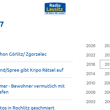
17
2026
20
hon Görlitz/
Zgorzelec
2022
20
2018
20
and/Spree gibt Kripo Rätsel
auf
2014
20
2010
20
tmar - Bewohner vermutlich mit
afen
2006
20
2002
20
os in Rochlitz
geschmiert