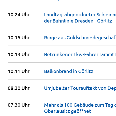
10.24 Uhr
Landtags­ab­ge­ordneter Schieman
der Bahnlinie Dresden -
Görlitz
10.15 Uhr
Ringe aus Goldschmie­de­geschäf
10.13 Uhr
Betrunkener Lkw-Fahrer rammt 
10.11 Uhr
Balkonbrand in
Görlitz
08.30 Uhr
Umjubelter Tourauftakt von De
07.30 Uhr
Mehr als 100 Gebäude zum Tag 
Oberlausitz
geöffnet