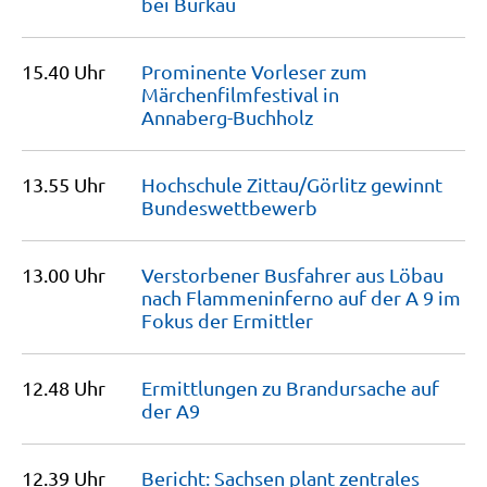
bei
Burkau
15.40 Uhr
Prominente Vorleser zum
Märchenfilm­festival in
Annaberg-Buchholz
13.55 Uhr
Hochschule Zittau/Görlitz gewinnt
Bundeswettbewerb
13.00 Uhr
Verstorbener Busfahrer aus Löbau
nach Flammeninferno auf der A 9 im
Fokus der
Ermittler
12.48 Uhr
Ermittlungen zu Brandursache auf
der
A9
12.39 Uhr
Bericht: Sachsen plant zentrales