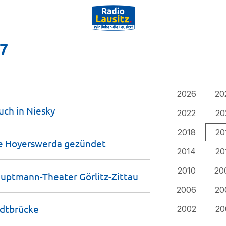
17
2026
20
uch in
Niesky
2022
20
2018
20
le Hoyerswerda
gezündet
2014
20
2010
20
Hauptmann-Theater
Görlitz-Zittau
2006
20
adtbrücke
2002
20